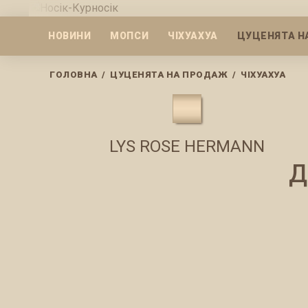
Skip
to
НОВИНИ
МОПСИ
ЧІХУАХУА
ЦУЦЕНЯТА Н
content
ГОЛОВНА
/
ЦУЦЕНЯТА НА ПРОДАЖ
/
ЧІХУАХУА
LYS ROSE HERMANN
Д