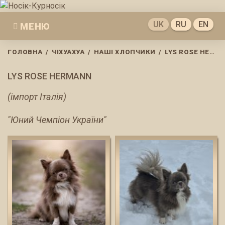
Skip
to
UK
RU
EN
МЕНЮ
content
ГОЛОВНА
/
ЧІХУАХУА
/
НАШІ ХЛОПЧИКИ
/
LYS ROSE HERMANN
LYS ROSE HERMANN
(імпорт Італія)
"Юний Чемпіон України"