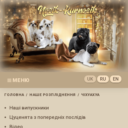
Skip
to
content
UK
RU
EN
МЕНЮ
ГОЛОВНА
/
НАШЕ РОЗПЛІДНЕННЯ
/
ЧІХУАХУА
Чіхуахуа
Наші випускники
Цуценята з попередніх послідів
Відео