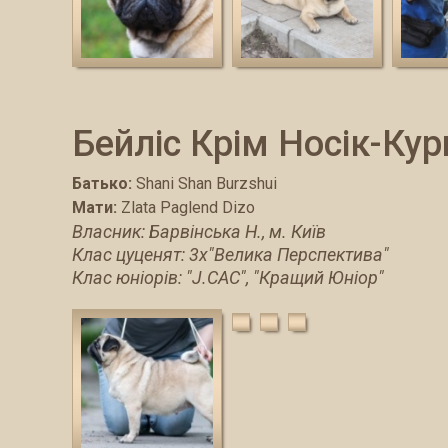
Бейліс Крім Носік-Кур
Батько:
Shani Shan Burzshui
Мати:
Zlata Paglend Dizo
Власник: Барвінська Н., м. Київ
Клас цуценят: 3х"Велика Перспектива"
Клас юніорів: "J.CAC", "Кращий Юніор"