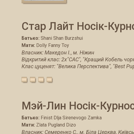
Стар Лайт Носік-Курн
Батько:
Shani Shan Burzshui
Мати:
Dolly Fanny Toy
Власник: Македон І., м. Ніжин
Відкритий клас: 2x"CАС", "Кращий Кобель чор
Клас цуценят: "Велика Перспектива", "Best Pu
Мэй-Лин Носік-Курнос
Батько:
Finist Dlja Sirenevogo Zamka
Мати:
Zlata Pugland Dizo
Власник: Семеренко С., м. Біла Церква, Київсь