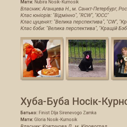
Мати:
Nubira Nosik-Kurnosik
Власник: Аганцева Н., м. Санкт-Петербург, Рос
Клас юніорів: "Відмінно", "RCW", "ЮСС"
Клас цуценят: "Велика перспектива", "CW", "
Клас бэби: "Велика перспектива", "Кращій Бэб
Хуба-Буба Носік-Курн
Батько:
Finist Dlja Sirenevogo Zamka
Мати:
Gloria Nosik-Kurnosik
Власник: Ковтунова Л., м. Кіровоград