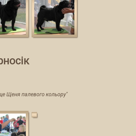
рносік
аще Щеня палевого кольору"