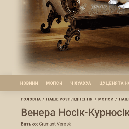
НОВИНИ
МОПСИ
ЧІХУАХУА
ЦУЦЕНЯТА Н
ГОЛОВНА
/
НАШЕ РОЗПЛІДНЕННЯ
/
МОПСИ
/
НАШ
Наша
Венера Носік-Курносі
гордість
Батько:
Grumant Veresk