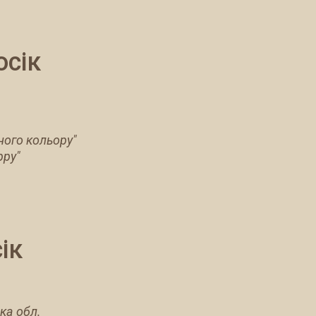
осік
ного кольору"
ppy"
ік
ка обл.