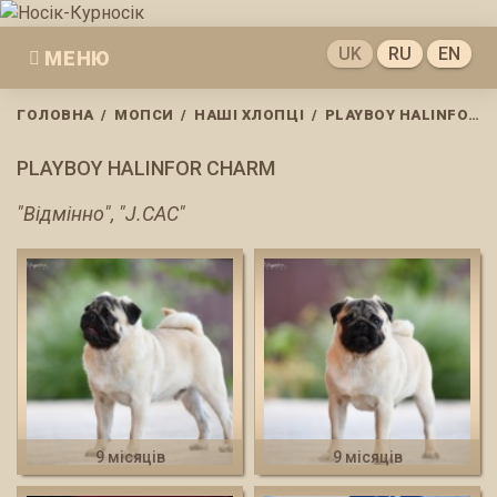
Skip
to
UK
RU
EN
МЕНЮ
content
ГОЛОВНА
/
МОПСИ
/
НАШІ ХЛОПЦІ
/
PLAYBOY HALINFOR CHARM
PLAYBOY HALINFOR CHARM
"Відмінно", "J.CAC"
9 місяців
9 місяців