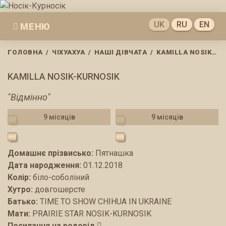
Skip
to
UK
RU
EN
МЕНЮ
content
ГОЛОВНА
/
ЧІХУАХУА
/
НАШІ ДІВЧАТА
/
KAMILLA NOSIK-KURNOSIK
KAMILLA NOSIK-KURNOSIK
"Відмінно"
9 місяців
9 місяців
Домашнє прізвисько:
Пятнашка
Дата народження:
01.12.2018
Колір:
біло-соболіний
Хутро:
довгошерсте
Батько:
TIME TO SHOW CHIHUA IN UKRAINE
Мати:
PRAIRIE STAR NOSIK-KURNOSIK
Посилання на родовід