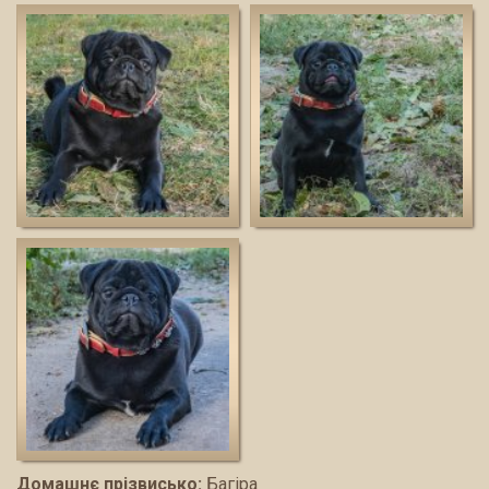
Домашнє прізвисько:
Багіра