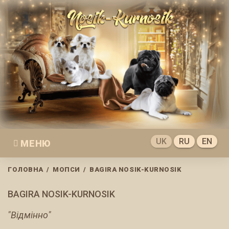
Skip
to
content
UK
RU
EN
МЕНЮ
ГОЛОВНА
/
МОПСИ
/
ВAGIRA NOSIK-KURNOSIK
ВAGIRA NOSIK-KURNOSIK
"Відмінно"