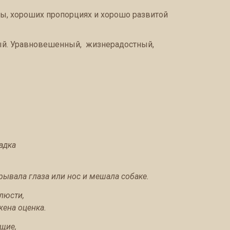
ы, хороших пропорциях и хорошо развитой
ный. Уравновешенный, жизнерадостный,
адка
крывала глаза или нос и мешала собаке.
люсти,
жена оценка.
щие,