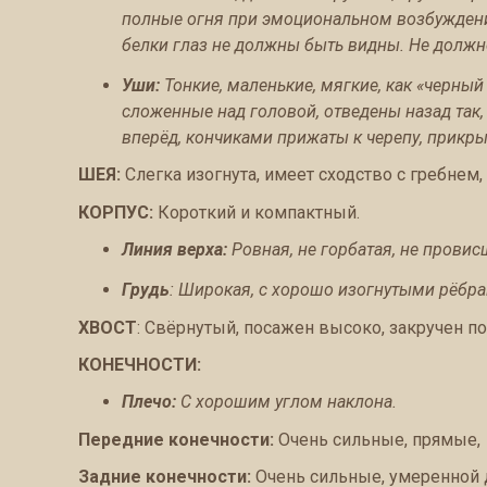
полные огня при эмоциональном возбуждени
белки глаз не должны быть видны. Не должн
Уши:
Тонкие, маленькие, мягкие, как «черный
сложенные над головой, отведены назад так,
вперёд, кончиками прижаты к черепу, прикры
ШЕЯ:
Слегка изогнута, имеет сходство с гребнем, 
КОРПУС:
Короткий и компактный.
Линия верха:
Ровная, не горбатая, не провис
Грудь
: Широкая, с хорошо изогнутыми рёбра
ХВОСТ
: Свёрнутый, посажен высоко, закручен п
КОНЕЧНОСТИ:
Плечо:
С хорошим углом наклона.
Передние конечности:
Очень сильные, прямые,
Задние конечности:
Очень сильные, умеренной 