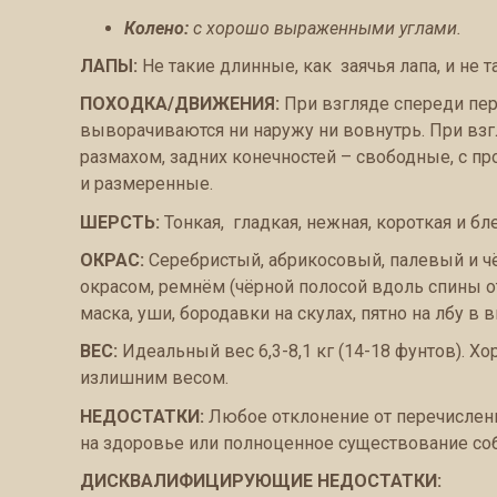
Колено:
с хорошо выраженными углами.
ЛАПЫ:
Не такие длинные, как заячья лапа, и не 
ПОХОДКА/ДВИЖЕНИЯ:
При взгляде спереди пер
выворачиваются ни наружу ни вовнутрь. При вз
размахом, задних конечностей – свободные, с 
и размеренные.
ШЕРСТЬ:
Тонкая, гладкая, нежная, короткая и бл
ОКРАС:
Серебристый, абрикосовый, палевый и ч
окрасом, ремнём (чёрной полосой вдоль спины о
маска, уши, бородавки на скулах, пятно на лбу 
ВЕС:
Идеальный вес 6,3-8,1 кг (14-18 фунтов). Х
излишним весом.
НЕДОСТАТКИ:
Любое отклонение от перечисленн
на здоровье или полноценное существование соб
ДИСКВАЛИФИЦИРУЮЩИЕ НЕДОСТАТКИ: