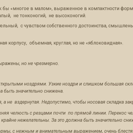
к бы «многое в малом», выраженное в компактности форм
апый, не тонконогий, не высоконогий.
ельный, с чувством собственного достоинства, смышле
ая корпусу, объемная, круглая, но не «яблоковидная».
ыражены, но не чрезмерно.
ткрытыми ноздрями. Узкие ноздри и слишком большая скл
а быть значительно снижена.
я, а не вздернутая. Недопустимо, чтобы носовая складка за
няя челюсть с резцами почти по прямой линии. Перекос че
 крайне нежелательны. За это должна быть значительно сни
ормы, с нежным и внимательным выражением, очень блестя