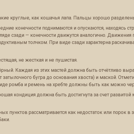
такие круглые, как кошачья лапа. Пальцы хорошо разделены
едние конечности поднимаются и опускаются, находясь стро
гляде сзади — конечности движутся аналогично. Движения
продуктивным толчком. При виде сзади характерна раскач
естящая, не жесткая и не пушистая.
ёрный. Каждая из этих мастей должна быть отчётливо вы
т затылочного бугра до основания хвоста) и маской. Отме
в виде ромба и ремень на хребте должны быть как можно че
орошая кондиция должна быть достигнута за счет развитой 
ых пунктов рассматривается как недостаток или порок в 
аки.