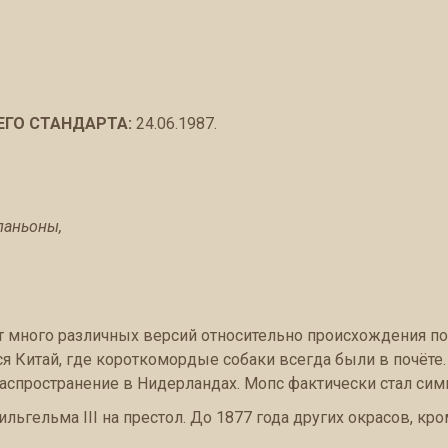
ЕГО СТАНДАРТА:
24.06.1987.
паньоны,
 много различных версий относительно происхождения пор
ся Китай, где короткомордые собаки всегда были в почёте
распространение в Нидерландах. Мопс фактически стал си
ьгельма III на престол. До 1877 года других окрасов, кро