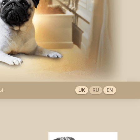
UK
RU
EN
Ы