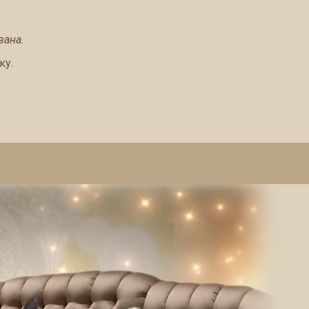
вана.
ку.