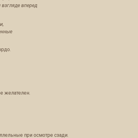
 взгляде вперед
и,
женные
ордо.
ее желателен.
ллельные при осмотре сзади.