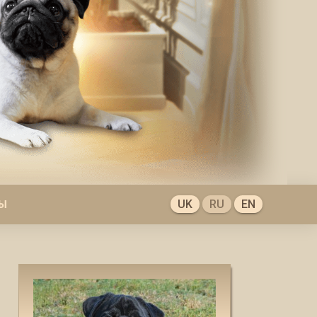
UK
RU
EN
Ы