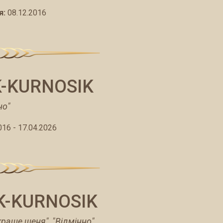
я:
08.12.2016
K-KURNOSIK
но"
016 - 17.04.2026
K-KURNOSIK
краще щеня", "Відмінно"