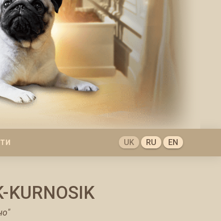
UK
RU
EN
КТИ
K-KURNOSIK
но"