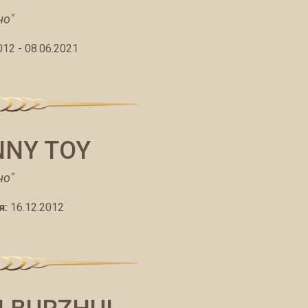
но"
012 - 08.06.2021
NNY TOY
но"
я:
16.12.2012