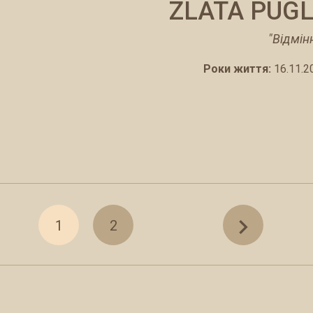
ZLATA PUGL
"Відмін
Роки життя:
16.11.2
navigate_next
1
2