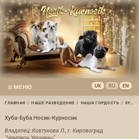
Skip
to
content
UK
RU
EN
МЕНЮ
ГЛАВНАЯ
/
НАШЕ РАЗВЕДЕНИЕ
/
НАША ГОРДОСТЬ
/
ХУБА-БУБА НОСИК-КУРНОСИК
Хуба-Буба Носик-Курносик
Владелец: Ковтунова Л., г. Кировоград
"Чемпион Украины"